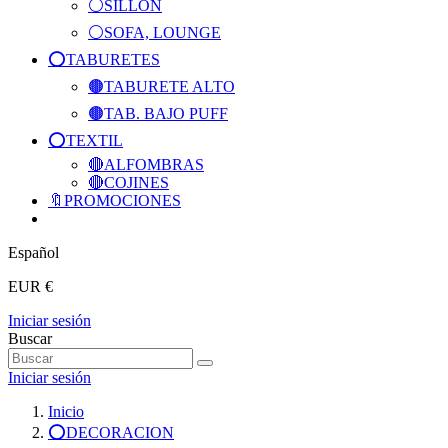
⚪SILLON
⚪SOFA, LOUNGE
⭕️TABURETES
🟤TABURETE ALTO
🟤TAB. BAJO PUFF
⭕️TEXTIL
🔴ALFOMBRAS
🔴COJINES
🔖PROMOCIONES
Español
EUR €
Iniciar sesión
Buscar
Iniciar sesión
Inicio
⭕️DECORACION