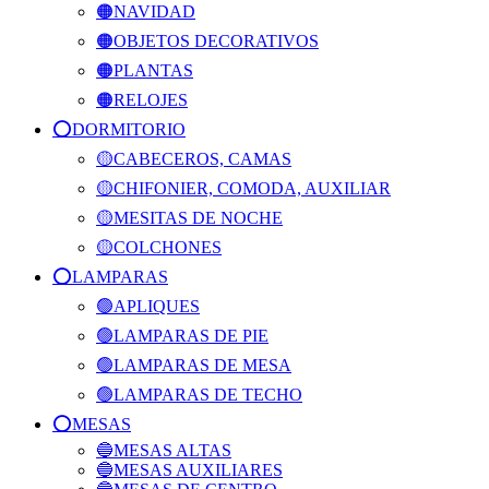
🟠NAVIDAD
🟠OBJETOS DECORATIVOS
🟠PLANTAS
🟠RELOJES
⭕️DORMITORIO
🟡CABECEROS, CAMAS
🟡CHIFONIER, COMODA, AUXILIAR
🟡MESITAS DE NOCHE
🟡COLCHONES
⭕️LAMPARAS
🟢APLIQUES
🟢LAMPARAS DE PIE
🟢LAMPARAS DE MESA
🟢LAMPARAS DE TECHO
⭕️MESAS
🔵MESAS ALTAS
🔵MESAS AUXILIARES