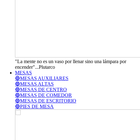
"La mente no es un vaso por llenar sino una lámpara por
encender"...Plutarco
MESAS
🔵MESAS AUXILIARES
🔵MESAS ALTAS
🔵MESAS DE CENTRO
🔵MESAS DE COMEDOR
🔵MESAS DE ESCRITORIO
🔵PIES DE MESA