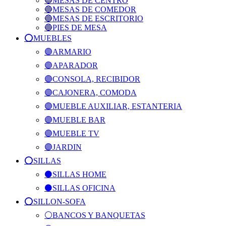
🔵MESAS DE CENTRO
🔵MESAS DE COMEDOR
🔵MESAS DE ESCRITORIO
🔵PIES DE MESA
⭕️MUEBLES
🟣ARMARIO
🟣APARADOR
🟣CONSOLA, RECIBIDOR
🟣CAJONERA, COMODA
🟣MUEBLE AUXILIAR, ESTANTERIA
🟣MUEBLE BAR
🟣MUEBLE TV
🟣JARDIN
⭕️SILLAS
⚫SILLAS HOME
⚫SILLAS OFICINA
⭕️SILLON-SOFA
⚪BANCOS Y BANQUETAS