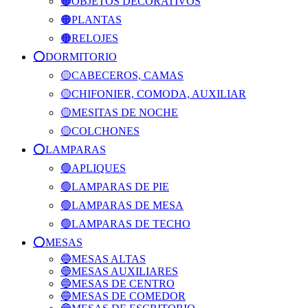
🟠OBJETOS DECORATIVOS
🟠PLANTAS
🟠RELOJES
⭕️DORMITORIO
🟡CABECEROS, CAMAS
🟡CHIFONIER, COMODA, AUXILIAR
🟡MESITAS DE NOCHE
🟡COLCHONES
⭕️LAMPARAS
🟢APLIQUES
🟢LAMPARAS DE PIE
🟢LAMPARAS DE MESA
🟢LAMPARAS DE TECHO
⭕️MESAS
🔵MESAS ALTAS
🔵MESAS AUXILIARES
🔵MESAS DE CENTRO
🔵MESAS DE COMEDOR