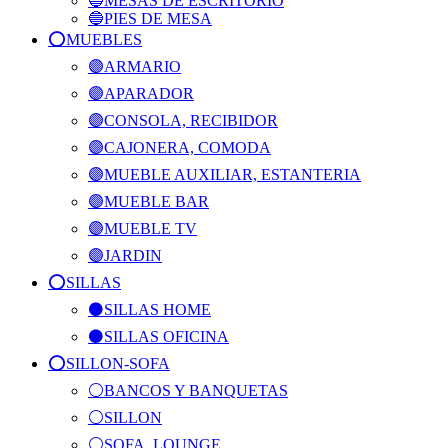
🔵MESAS DE ESCRITORIO
🔵PIES DE MESA
⭕️MUEBLES
🟣ARMARIO
🟣APARADOR
🟣CONSOLA, RECIBIDOR
🟣CAJONERA, COMODA
🟣MUEBLE AUXILIAR, ESTANTERIA
🟣MUEBLE BAR
🟣MUEBLE TV
🟣JARDIN
⭕️SILLAS
⚫SILLAS HOME
⚫SILLAS OFICINA
⭕️SILLON-SOFA
⚪BANCOS Y BANQUETAS
⚪SILLON
⚪SOFA, LOUNGE