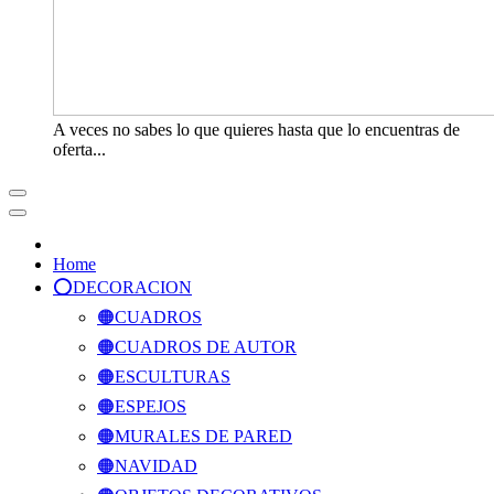
A veces no sabes lo que quieres hasta que lo encuentras de
oferta...
Home
⭕️DECORACION
🟠CUADROS
🟠CUADROS DE AUTOR
🟠ESCULTURAS
🟠ESPEJOS
🟠MURALES DE PARED
🟠NAVIDAD