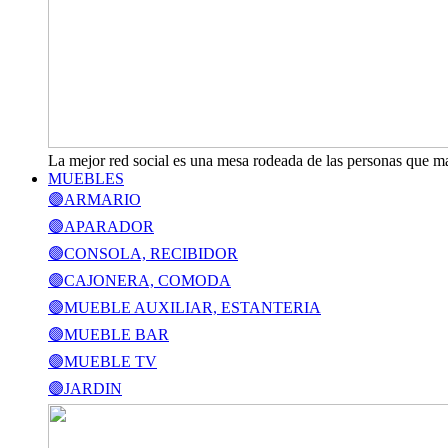
La mejor red social es una mesa rodeada de las personas que m
MUEBLES
🟣ARMARIO
🟣APARADOR
🟣CONSOLA, RECIBIDOR
🟣CAJONERA, COMODA
🟣MUEBLE AUXILIAR, ESTANTERIA
🟣MUEBLE BAR
🟣MUEBLE TV
🟣JARDIN