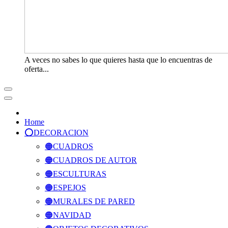
A veces no sabes lo que quieres hasta que lo encuentras de
oferta...
Home
⭕️DECORACION
🟠CUADROS
🟠CUADROS DE AUTOR
🟠ESCULTURAS
🟠ESPEJOS
🟠MURALES DE PARED
🟠NAVIDAD