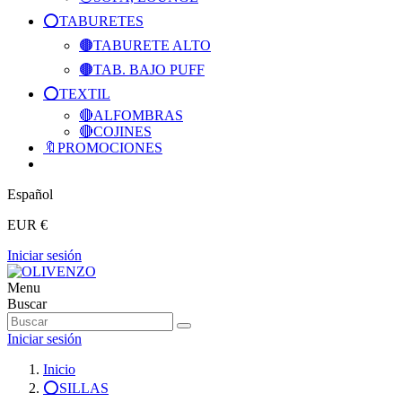
⭕️TABURETES
🟤TABURETE ALTO
🟤TAB. BAJO PUFF
⭕️TEXTIL
🔴ALFOMBRAS
🔴COJINES
🔖PROMOCIONES
Español
EUR €
Iniciar sesión
Menu
Buscar
Iniciar sesión
Inicio
⭕️SILLAS