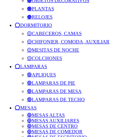
🟠OBJETOS DECORATIVOS
🟠PLANTAS
🟠RELOJES
⭕️DORMITORIO
🟡CABECEROS, CAMAS
🟡CHIFONIER, COMODA, AUXILIAR
🟡MESITAS DE NOCHE
🟡COLCHONES
⭕️LAMPARAS
🟢APLIQUES
🟢LAMPARAS DE PIE
🟢LAMPARAS DE MESA
🟢LAMPARAS DE TECHO
⭕️MESAS
🔵MESAS ALTAS
🔵MESAS AUXILIARES
🔵MESAS DE CENTRO
🔵MESAS DE COMEDOR