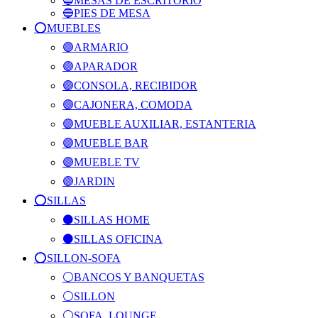
🔵MESAS DE ESCRITORIO
🔵PIES DE MESA
⭕️MUEBLES
🟣ARMARIO
🟣APARADOR
🟣CONSOLA, RECIBIDOR
🟣CAJONERA, COMODA
🟣MUEBLE AUXILIAR, ESTANTERIA
🟣MUEBLE BAR
🟣MUEBLE TV
🟣JARDIN
⭕️SILLAS
⚫SILLAS HOME
⚫SILLAS OFICINA
⭕️SILLON-SOFA
⚪BANCOS Y BANQUETAS
⚪SILLON
⚪SOFA, LOUNGE