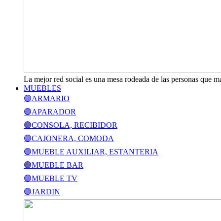
La mejor red social es una mesa rodeada de las personas que m
MUEBLES
🟣ARMARIO
🟣APARADOR
🟣CONSOLA, RECIBIDOR
🟣CAJONERA, COMODA
🟣MUEBLE AUXILIAR, ESTANTERIA
🟣MUEBLE BAR
🟣MUEBLE TV
🟣JARDIN