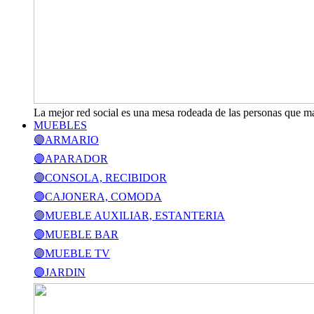
La mejor red social es una mesa rodeada de las personas que m
MUEBLES
🟣ARMARIO
🟣APARADOR
🟣CONSOLA, RECIBIDOR
🟣CAJONERA, COMODA
🟣MUEBLE AUXILIAR, ESTANTERIA
🟣MUEBLE BAR
🟣MUEBLE TV
🟣JARDIN