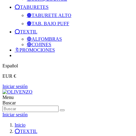
⭕️TABURETES
🟤TABURETE ALTO
🟤TAB. BAJO PUFF
⭕️TEXTIL
🔴ALFOMBRAS
🔴COJINES
🔖PROMOCIONES
Español
EUR €
Iniciar sesión
Menu
Buscar
Iniciar sesión
Inicio
⭕️TEXTIL