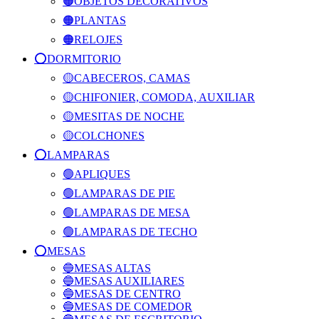
🟠OBJETOS DECORATIVOS
🟠PLANTAS
🟠RELOJES
⭕️DORMITORIO
🟡CABECEROS, CAMAS
🟡CHIFONIER, COMODA, AUXILIAR
🟡MESITAS DE NOCHE
🟡COLCHONES
⭕️LAMPARAS
🟢APLIQUES
🟢LAMPARAS DE PIE
🟢LAMPARAS DE MESA
🟢LAMPARAS DE TECHO
⭕️MESAS
🔵MESAS ALTAS
🔵MESAS AUXILIARES
🔵MESAS DE CENTRO
🔵MESAS DE COMEDOR