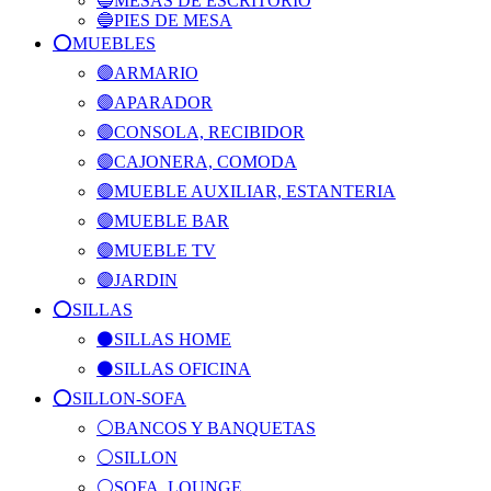
🔵MESAS DE ESCRITORIO
🔵PIES DE MESA
⭕️MUEBLES
🟣ARMARIO
🟣APARADOR
🟣CONSOLA, RECIBIDOR
🟣CAJONERA, COMODA
🟣MUEBLE AUXILIAR, ESTANTERIA
🟣MUEBLE BAR
🟣MUEBLE TV
🟣JARDIN
⭕️SILLAS
⚫SILLAS HOME
⚫SILLAS OFICINA
⭕️SILLON-SOFA
⚪BANCOS Y BANQUETAS
⚪SILLON
⚪SOFA, LOUNGE