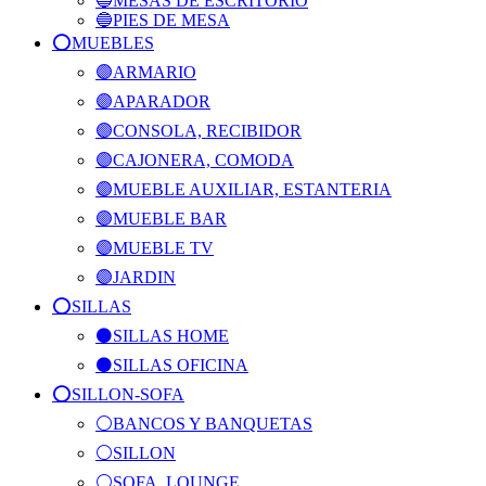
🔵MESAS DE ESCRITORIO
🔵PIES DE MESA
⭕️MUEBLES
🟣ARMARIO
🟣APARADOR
🟣CONSOLA, RECIBIDOR
🟣CAJONERA, COMODA
🟣MUEBLE AUXILIAR, ESTANTERIA
🟣MUEBLE BAR
🟣MUEBLE TV
🟣JARDIN
⭕️SILLAS
⚫SILLAS HOME
⚫SILLAS OFICINA
⭕️SILLON-SOFA
⚪BANCOS Y BANQUETAS
⚪SILLON
⚪SOFA, LOUNGE