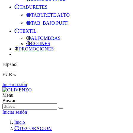
⭕️TABURETES
🟤TABURETE ALTO
🟤TAB. BAJO PUFF
⭕️TEXTIL
🔴ALFOMBRAS
🔴COJINES
🔖PROMOCIONES
Español
EUR €
Iniciar sesión
Menu
Buscar
Iniciar sesión
Inicio
⭕️DECORACION