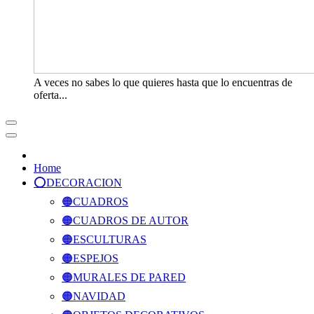
A veces no sabes lo que quieres hasta que lo encuentras de
oferta...
Home
⭕️DECORACION
🟠CUADROS
🟠CUADROS DE AUTOR
🟠ESCULTURAS
🟠ESPEJOS
🟠MURALES DE PARED
🟠NAVIDAD