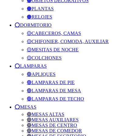
🟠OBJETOS DECORATIVOS
🟠PLANTAS
🟠RELOJES
⭕️DORMITORIO
🟡CABECEROS, CAMAS
🟡CHIFONIER, COMODA, AUXILIAR
🟡MESITAS DE NOCHE
🟡COLCHONES
⭕️LAMPARAS
🟢APLIQUES
🟢LAMPARAS DE PIE
🟢LAMPARAS DE MESA
🟢LAMPARAS DE TECHO
⭕️MESAS
🔵MESAS ALTAS
🔵MESAS AUXILIARES
🔵MESAS DE CENTRO
🔵MESAS DE COMEDOR