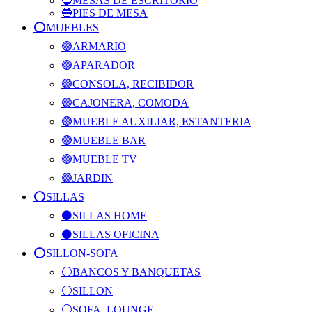
🔵MESAS DE ESCRITORIO
🔵PIES DE MESA
⭕️MUEBLES
🟣ARMARIO
🟣APARADOR
🟣CONSOLA, RECIBIDOR
🟣CAJONERA, COMODA
🟣MUEBLE AUXILIAR, ESTANTERIA
🟣MUEBLE BAR
🟣MUEBLE TV
🟣JARDIN
⭕️SILLAS
⚫SILLAS HOME
⚫SILLAS OFICINA
⭕️SILLON-SOFA
⚪BANCOS Y BANQUETAS
⚪SILLON
⚪SOFA, LOUNGE