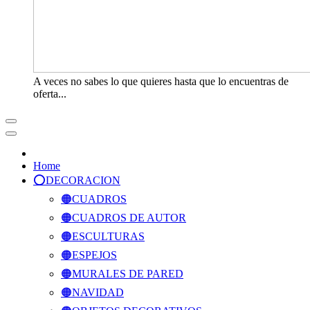
A veces no sabes lo que quieres hasta que lo encuentras de
oferta...
Home
⭕️DECORACION
🟠CUADROS
🟠CUADROS DE AUTOR
🟠ESCULTURAS
🟠ESPEJOS
🟠MURALES DE PARED
🟠NAVIDAD