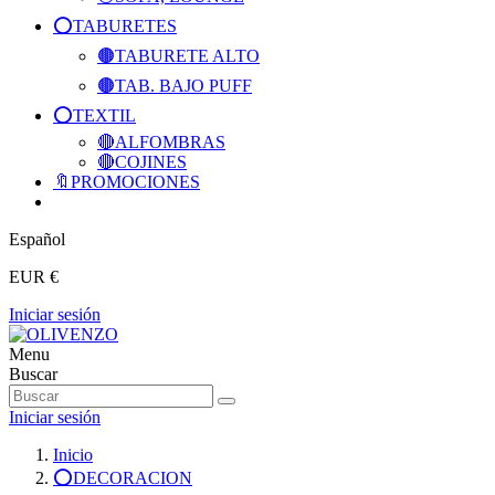
⭕️TABURETES
🟤TABURETE ALTO
🟤TAB. BAJO PUFF
⭕️TEXTIL
🔴ALFOMBRAS
🔴COJINES
🔖PROMOCIONES
Español
EUR €
Iniciar sesión
Menu
Buscar
Iniciar sesión
Inicio
⭕️DECORACION